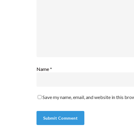
Yvelines, Val de Marne ...)
9.
...
Le piège des arra
Ces faits au départ insignifiants, devi
performance des équipes.
In fine
à la 
vocation de l’entreprise en sont end
Au début,
les arrangements et autres
Name
*
accommodements pour les prières, le
religieuses, le Ramadan, etc. font illusi
cachent souvent une xénophobie et u
culturel bien enfoui (4). Ils donnent 
conscience, une bonne image. Mais, il
Save my name, email, and website in this bro
rapidement leurs limites en créant des
accomplis, quasi irréve
rsibles.
En effet, les premiers arrangements o
le management en place. La suite s'ouvr
communauté musulmane de l'entreprise,