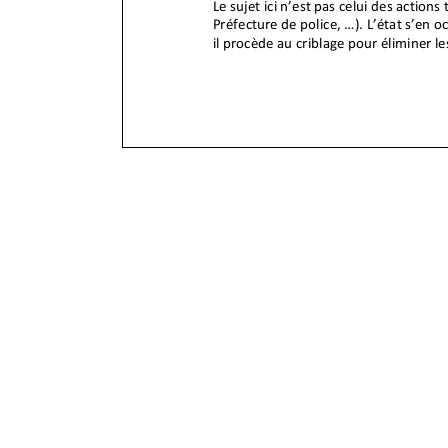
Le sujet ici n’est pas celui des actions t
Préfecture de police, ...). L’état s’en 
il procède au criblage pour éliminer l
infrastructures. Ce qui nous concerne ic
les secteurs cités ci
-
dessus et ailleurs
inévitablement à tous les
secteurs et 
De quoi s’agit
-
il ?
Malgré les alertes (1), le fait religieu
L'entrisme est facilité par dans un con