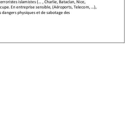
erroristes islamistes (... , Charlie, Bataclan, Nice,
occupe. En entreprise sensible, (Aéroports, Telecom, ...),
es dan
gers physiques et de sabotage des
i est l’attentat « soft », celui qui se déroule déjà dans
. Du fait de la démographie et des conversions il s’étend
tous les niveaux hiérarchiques.
x islamique en entreprise est soit banalisé, soit un tabou.
texte médiatique, du jeu des politiques et celui des