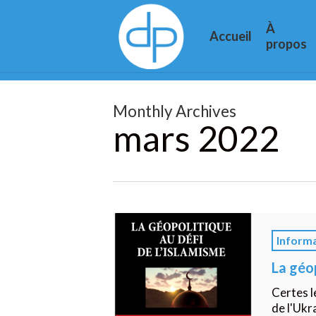
Skip
to
À
Accueil
main
propos
content
Monthly Archives
mars 2022
La
géopolitiqu
Inform
au
défi
La géop
de
Certes l
l’islamisme
de l'Ukr