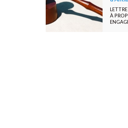
?
LETTRE
À PROP
ENGAGE