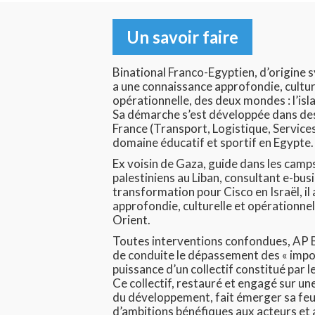
Un savoir faire
Binational Franco-Egyptien, d’origine 
a une connaissance approfondie, cultur
opérationnelle, des deux mondes : l’isla
Sa démarche s’est développée dans des
France (Transport, Logistique, Services
domaine éducatif et sportif en Egypte.
Ex voisin de Gaza, guide dans les camp
palestiniens au Liban, consultant e-bus
transformation pour Cisco en Israël, il
approfondie, culturelle et opérationne
Hit enter to search or ESC to close
Orient.
Toutes interventions confondues, AP B
de conduite le dépassement des « impos
puissance d’un collectif constitué par l
Ce collectif, restauré et engagé sur u
du développement, fait émerger sa feui
d’ambitions bénéfiques aux acteurs et