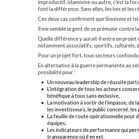
improductif, islamisme ou autre, c’est la forc
font la différence. Sans elles, les lois et le
Ces deux cas confirment que Sionisme et Isl
Il me semble urgent de se prémunir contre l
Quelle différence y aurait-il entre un projet
notamment associatifs, sportifs, culturels, 
Pour un projet fort, tous secteurs confond
En alternative à la guerre permanente au sein
possibilité pour :
Un nouveau leadership de réussite part
L’intégration de tous les acteurs conce
bénéfique à tous sans exclusive,
La motivation à sortir de l’impasse, de l
les investisseurs, le public concerné, les
La feuille de route opérationnelle pour 
équipes,
Les indicateurs de performance qui per
transparence où il en est,